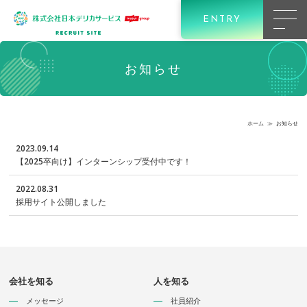
カ
ENTRY
サ
ー
ビ
お知らせ
ス
の
使
命
ホーム
≫
お知らせ
2023.09.14
【2025卒向け】インターンシップ受付中です！
2022.08.31
採用サイト公開しました
社
員
紹
会社を知る
人を知る
介
メッセージ
社員紹介